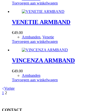
gekozen
Toevoegen aan winkelwagen
worden
op
de
productpagina
VENETIE ARMBAND
€
49.00
Armbanden
,
Venetie
Toevoegen aan winkelwagen
VINCENZA ARMBAND
€
49.00
Armbanden
Toevoegen aan winkelwagen
Vorige
1
2
CONTACT