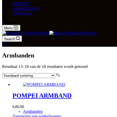
RINGEN
ARMBANDEN
CONTACT
Winkelwagen
0
Menu
Search
Winkelwagen
0
Armbanden
Resultaat 13–18 van de 18 resultaten wordt getoond
POMPEI ARMBAND
€
49.00
Armbanden
Toevoegen aan winkelwagen