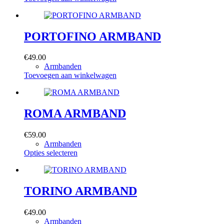
PORTOFINO ARMBAND
€
49.00
Armbanden
Toevoegen aan winkelwagen
ROMA ARMBAND
€
59.00
Armbanden
Dit
Opties selecteren
product
heeft
meerdere
variaties.
TORINO ARMBAND
Deze
optie
€
49.00
kan
Armbanden