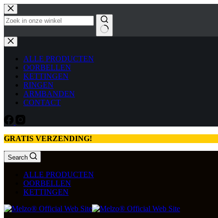
Ga
naar
de
inhoud
Geen
resultaten
ALLE PRODUCTEN
OORBELLEN
KETTINGEN
RINGEN
ARMBANDEN
CONTACT
GRATIS VERZENDING!
Search
ALLE PRODUCTEN
OORBELLEN
KETTINGEN